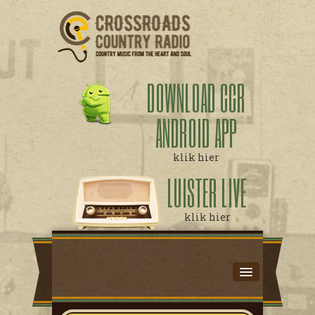
DOWNLOAD CCR
ANDROID APP
klik hier
LUISTER LIVE
klik hier
HOME