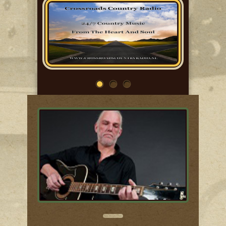
OVER ONS
NIEUWS
DJ´S
PROGRAMMA
VERZOEK
WINDOWS PLAYER
CONTACT