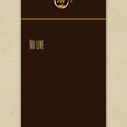
">
Nu live